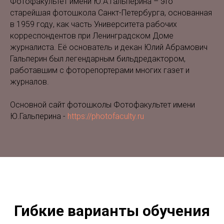
Фотофакультет имени Ю.А.Гальперина – это
старейшая фотошкола Санкт-Петербурга, основанная
в 1959 году, как часть Университета рабочих
корреспондентов при Ленинградском Доме
журналиста. Её основатель и декан Юлий Абрамович
Гальперин был легендарным бильдредактором,
работавшим с фоторепортерами многих газет и
журналов.
Основной сайт фотошколы Фотофакультет имени
Ю.Гальперина -
https://photofaculty.ru
Гибкие варианты обучения